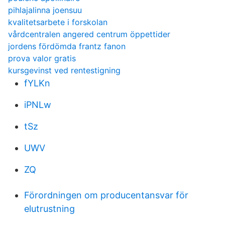
pihlajalinna joensuu
kvalitetsarbete i forskolan
vårdcentralen angered centrum öppettider
jordens fördömda frantz fanon
prova valor gratis
kursgevinst ved rentestigning
fYLKn
iPNLw
tSz
UWV
ZQ
Förordningen om producentansvar för
elutrustning