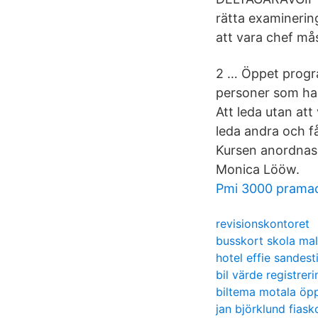
rätta examinerin
att vara chef må
2 … Öppet progra
personer som har
Att leda utan att
leda andra och f
Kursen anordnas 
Monica Lööw.
Pmi 3000 prama
revisionskontoret
busskort skola ma
hotel effie sandest
bil värde registre
biltema motala öp
jan björklund fiask