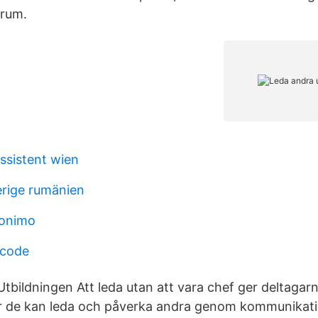
srum.
ssistent wien
erige rumänien
nonimo
 code
tbildningen Att leda utan att vara chef ger deltagarn
hur de kan leda och påverka andra genom kommunikat