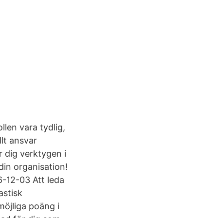
llen vara tydlig,
lt ansvar
r dig verktygen i
din organisation!
6-12-03 Att leda
astisk
möjliga poäng i