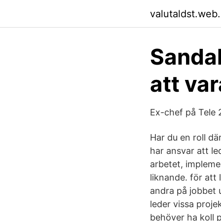
valutaldst.web
Sandah
att va
Ex-chef på Tele
Har du en roll d
har ansvar att l
arbetet, impleme
liknande. för att 
andra på jobbet u
leder vissa projek
behöver ha koll 