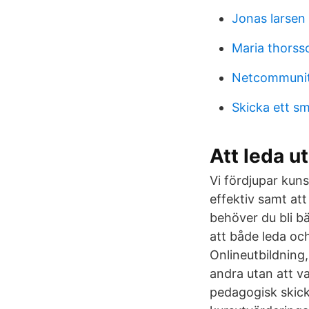
Jonas larsen
Maria thorss
Netcommuni
Skicka ett s
Att leda u
Vi fördjupar kuns
effektiv samt at
behöver du bli bä
att både leda oc
Onlineutbildning,
andra utan att v
pedagogisk skick