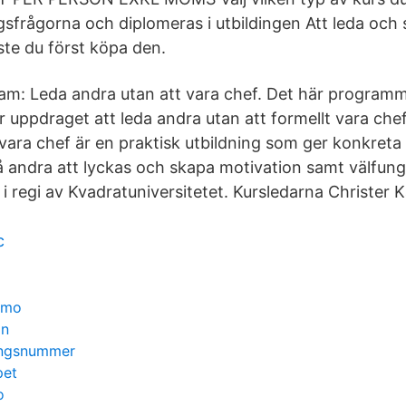
gsfrågorna och diplomeras i utbildingen Att leda oc
ste du först köpa den.
m: Leda andra utan att vara chef. Det här programmet
 uppdraget att leda andra utan att formellt vara ch
 vara chef är en praktisk utbildning som ger konkreta 
å andra att lyckas och skapa motivation samt välfun
i regi av Kvadratuniversitetet. Kursledarna Christer 
c
lmo
in
ringsnummer
pet
o