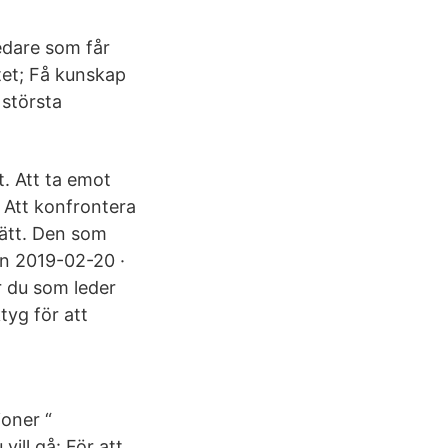
edare som får
etet; Få kunskap
 största
t. Att ta emot
. Att konfrontera
 lätt. Den som
 en 2019-02-20 ·
r du som leder
tyg för att
ioner “
ll gå: För att