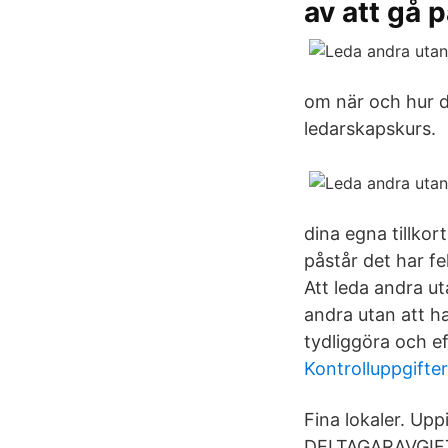
av att gå 
om när och hur d
ledarskapskurs.
dina egna tillkor
påstår det har fe
Att leda andra u
andra utan att h
tydliggöra och ef
Kontrolluppgifter
Fina lokaler. Up
DELTAGARAVGIFT 