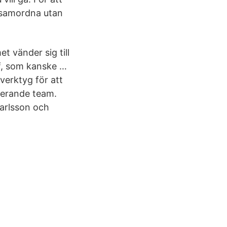
h samordna utan
 vänder sig till
ef, som kanske …
verktyg för att
gerande team.
Karlsson och