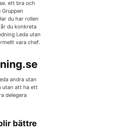
e. ett bra och
re Gruppen
ar du har rollen
får du konkreta
ledning Leda utan
rmellt vara chef.
dning.se
 leda andra utan
 utan att ha ett
ra delegera
blir bättre