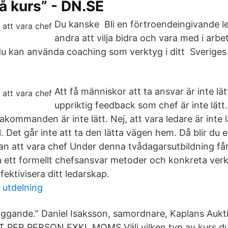
på kurs” - DN.SE
Du kanske Bli en förtroendeingivande l
andra att vilja bidra och vara med i arb
u kan använda coaching som verktyg i ditt Sveriges
Att få människor att ta ansvar är inte lät
uppriktig feedback som chef är inte lätt
takommanden är inte lätt. Nej, att vara ledare är inte
l. Det går inte att ta den lätta vägen hem. Då blir du
tan att vara chef Under denna tvådagarsutbildning få
a ett formellt chefsansvar metoder och konkreta verk
fektivisera ditt ledarskap.
 utdelning
piggande.” Daniel Isaksson, samordnare, Kaplans Aukt
PER PERSON EXKL MOMS Välj vilken typ av kurs du vi