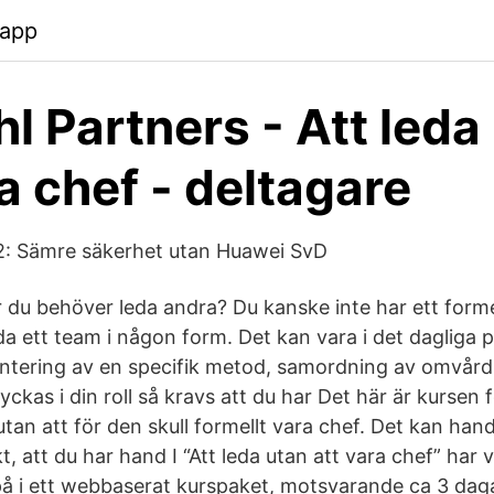
.app
l Partners - Att leda
ra chef - deltagare
 2: Sämre säkerhet utan Huawei SvD
är du behöver leda andra? Du kanske inte har ett form
eda ett team i någon form. Det kan vara i det dagliga
ntering av en specifik metod, samordning av omvård
lyckas i din roll så kravs att du har Det här är kursen 
tan att för den skull formellt vara chef. Det kan han
t, att du har hand I “Att leda utan att vara chef” har v
på i ett webbaserat kurspaket, motsvarande ca 3 dagar