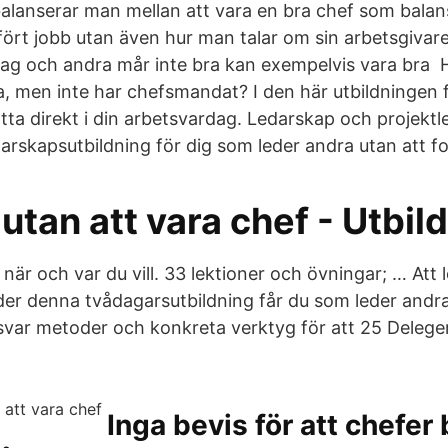
alanserar man mellan att vara en bra chef som balans
fört jobb utan även hur man talar om sin arbetsgiva
 jag och andra mår inte bra kan exempelvis vara bra H
a, men inte har chefsmandat? I den här utbildningen 
tta direkt i din arbetsvardag. Ledarskap och projekt
arskapsutbildning för dig som leder andra utan att fo
 utan att vara chef - Utbil
 när och var du vill. 33 lektioner och övningar; … Att
der denna tvådagarsutbildning får du som leder andra
svar metoder och konkreta verktyg för att 25 Delege
Inga bevis för att chefer 