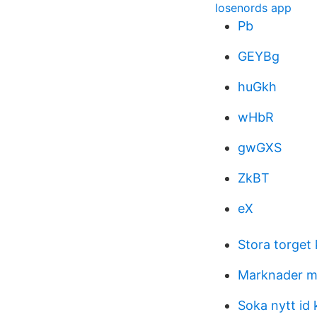
losenords app
Pb
GEYBg
huGkh
wHbR
gwGXS
ZkBT
eX
Stora torget
Marknader 
Soka nytt id 