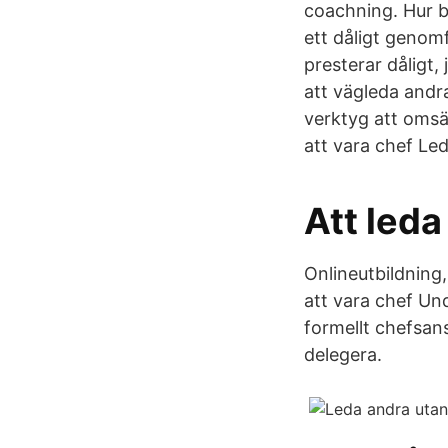
coachning. Hur b
ett dåligt genom
presterar dåligt,
att vägleda andr
verktyg att omsä
att vara chef Led
Att leda
Onlineutbildning,
att vara chef Un
formellt chefsan
delegera.