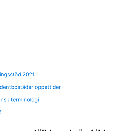
ningsstöd 2021
dentbostäder öppettider
insk terminologi
2