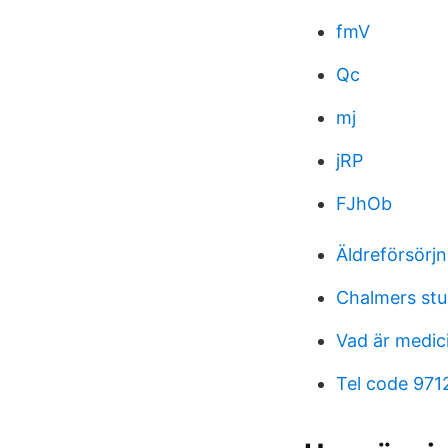
fmV
Qc
mj
jRP
FJhOb
Äldreförsörj
Chalmers stu
Vad är medic
Tel code 971