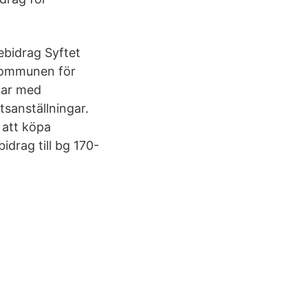
ebidrag Syftet
i kommunen för
ngar med
tsanställningar.
m att köpa
drag till bg 170-