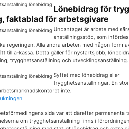
Lönebidrag för tryg
g, faktablad för arbetsgivare
Undantaget är arbete med särs
anställningsstöd, som infördes
ka regeringen. Alla andra arbeten med någon form av
tt till a-kassa. Detta gäller för nystartsjobb, lönebidr
ing, trygghetsanställning och utvecklingsanställning.
Syftet med lönebidrag eller
trygghetsanställningar. En stor
t arbetsmarknadskontoret inte.
rukningen
betsförmedlingens sida var att därefter permanenta t
lserna om trygghetsanställning finns i förordningen
ghetsanställning med statligt lönebidrag och extra b