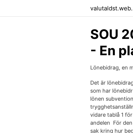
valutaldst.web
SOU 20
- En pl
Lönebidrag, en 
Det är lönebidra
som har lönebidra
lönen subventione
trygghetsanställ
vidare tablå 1 fö
andelen För den s
sak kring hur beg