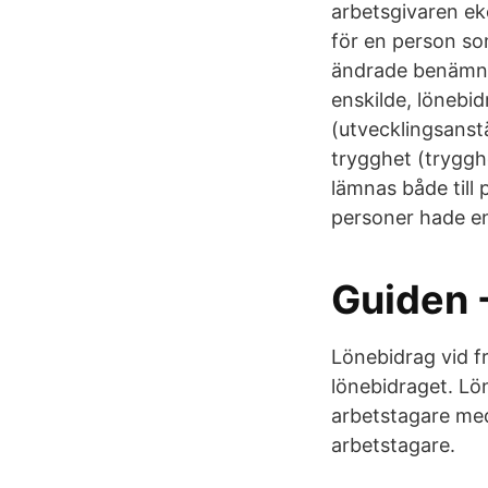
arbetsgivaren ek
för en person so
ändrade benämni
enskilde, lönebid
(utvecklingsanstä
trygghet (trygghe
lämnas både till 
personer hade en
Guiden 
Lönebidrag vid f
lönebidraget. Lö
arbetstagare med
arbetstagare.