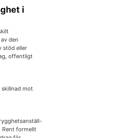
ghet i
kilt
 av den
 stöd eller
ag, offentligt
 skillnad mot
rygghetsanställ-
 Rent formellt
idrag för