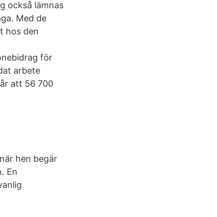
rag också lämnas
åga. Med de
t hos den
önebidrag för
dat arbete
går att 56 700
 när hen begär
n. En
vanlig