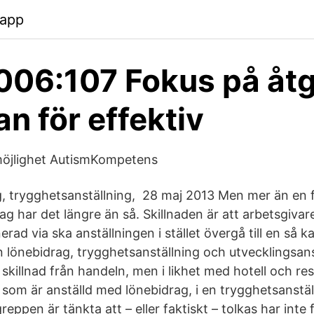
.app
06:107 Fokus på åt
an för effektiv
möjlighet AutismKompetens
g, trygghetsanställning, 28 maj 2013 Men mer än en fj
g har det längre än så. Skillnaden är att arbetsgivare
rad via ska anställningen i stället övergå till en så ka
n lönebidrag, trygghetsanställning och utvecklingsans
r skillnad från handeln, men i likhet med hotell och re
om är anställd med lönebidrag, i en trygghetsanställni
reppen är tänkta att – eller faktiskt – tolkas har int