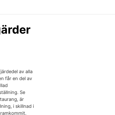
gärder
ärdedel av alla
n får en del av
llad
tällning. Se
staurang, är
ng, i skillnad i
e framkommit.