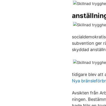
anställnin
socialdemokratis
subvention ger rä
skyddad anställn
tidigare blev at
Nya bränsleförb
Avsikten från Ar
ningen. Bestämme
hade Nils en tryg