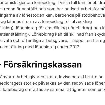
onomiskt genom lönebidrag. I vissa fall kan lönebid
m redan är anställd och som har nedsatt arbetsförm
ngarna av lönestöden kan, beroende på stödbehove
rag lämnas i form av: lönebidrag för utveckling
llning), lönebidrag för anställning (lönebidrag) och l
tsanställning). Lönebidrag kan till skillnad från skyd
privata och offentliga arbetsgivare. I rapporten fram
 anställning med lönebidrag under 2012.
- Försäkringskassan
rånvaro. Arbetsgivaren ska redovisa betald bruttolön
nebidragets storlek påverkas av den redovisade löne
 lönebidrag omfattas av samma rättigheter som en 