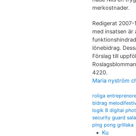
merkostnader.
Redigerat 2007-1
med insatsen är a
funktionshindrade
lönebidrag. Dess
Förslag till uppf
Roslagsblomman, 
4220.
Maria nyström c
roliga entreprenor
bidrag melodifesti
logik 8 digital pho
security guard sala
ping pong grillska
Ku