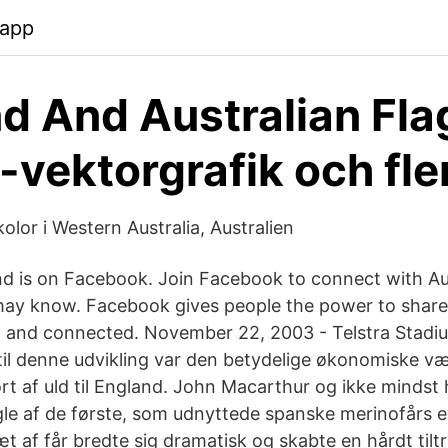
.app
d And Australian Fla
-vektorgrafik och fle
lor i Western Australia, Australien
nd is on Facebook. Join Facebook to connect with Au
may know. Facebook gives people the power to shar
 and connected. November 22, 2003 - Telstra Stadi
til denne udvikling var den betydelige økonomiske væ
rt af uld til England. John Macarthur og ikke mindst
le af de første, som udnyttede spanske merinofårs evne
æt af får bredte sig dramatisk og skabte en hårdt til