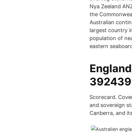
Nya Zeeland ANZUS
the Commonwealth
Australian contin
largest country i
population of nea
eastern seaboard
England
392439
Scorecard. Cover
and sovereign sta
Canberra, and its