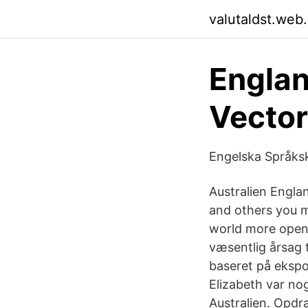
valutaldst.web
Englan
Vector
Engelska Språksko
Australien Engla
and others you 
world more open
væsentlig årsag 
baseret på ekspo
Elizabeth var nog
Australien. Opdr