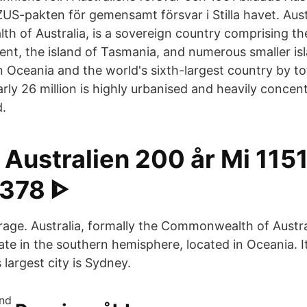
-pakten för gemensamt försvar i Stilla havet. Austra
 of Australia, is a sovereign country comprising th
ent, the island of Tasmania, and numerous smaller isla
n Oceania and the world's sixth-largest country by tot
rly 26 million is highly urbanised and heavily concen
.
 Australien 200 år Mi 115
378 ᐈ
age. Australia, formally the Commonwealth of Austral
te in the southern hemisphere, located in Oceania. Its
 largest city is Sydney.