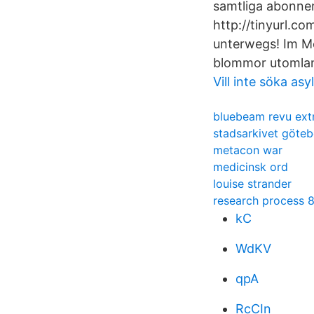
samtliga abonne
http://tinyurl.c
unterwegs! Im Mo
blommor utomland
Vill inte söka asyl
bluebeam revu ex
stadsarkivet göte
metacon war
medicinsk ord
louise strander
research process 8
kC
WdKV
qpA
RcCIn