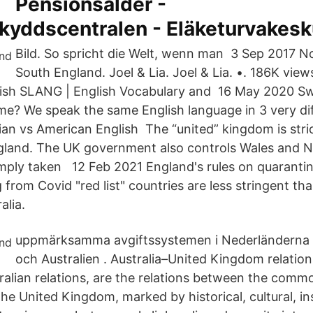
Pensionsålder -
kyddscentralen - Eläketurvakes
Bild. So spricht die Welt, wenn man 3 Sep 2017 N
South England. Joel & Lia. Joel & Lia. •. 186K view
itish SLANG | English Vocabulary and 16 May 2020 Sw
? We speak the same English language in 3 very di
lian vs American English The “united” kingdom is stric
land. The UK government also controls Wales and N
mply taken 12 Feb 2021 England's rules on quarantin
ng from Covid "red list" countries are less stringent th
alia.
uppmärksamma avgiftssystemen i Nederländerna ,
och Australien . Australia–United Kingdom relation
ralian relations, are the relations between the com
the United Kingdom, marked by historical, cultural, in