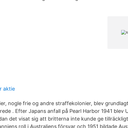
f
r aktie
r, nogle frie og andre straffekolonier, blev grundlag
rede . Efter Japans anfall på Pearl Harbor 1941 blev 
n det visat sig att britterna inte kunde ge tillräcklig
nniens roll i Australiens försvar och 1951 bildade Au