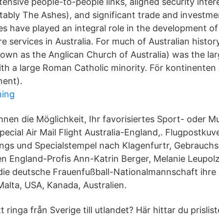
tensive people-to-people links, aligned security inter
ably The Ashes), and significant trade and investme
es have played an integral role in the development of
e services in Australia. For much of Australian histor
wn as the Anglican Church of Australia) was the larg
th a large Roman Catholic minority. För kontinenten 
nent).
ning
Ihnen die Möglichkeit, Ihr favorisiertes Sport- oder 
pecial Air Mail Flight Australia-England,. Flugpostkuve
ngs und Specialstempel nach Klagenfurtr, Gebrauchss
n England-Profis Ann-Katrin Berger, Melanie Leupol
 die deutsche Frauenfußball-Nationalmannschaft ihre 
Malta, USA, Kanada, Australien.
 ringa från Sverige till utlandet? Här hittar du prislist