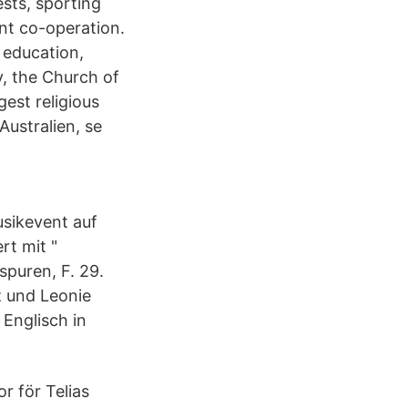
ests, sporting
nt co-operation.
 education,
y, the Church of
est religious
Australien, se
Musikevent auf
rt mit "
puren, F. 29.
z und Leonie
Englisch in
or för Telias