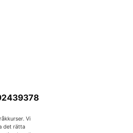
392439378
åkkurser. Vi
a det rätta