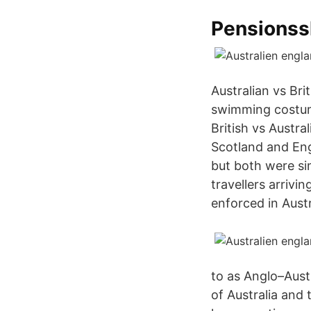
Pensionss
Australian vs Br
swimming costume
British vs Austra
Scotland and Eng
but both were si
travellers arrivi
enforced in Austr
to as Anglo–Aust
of Australia and 