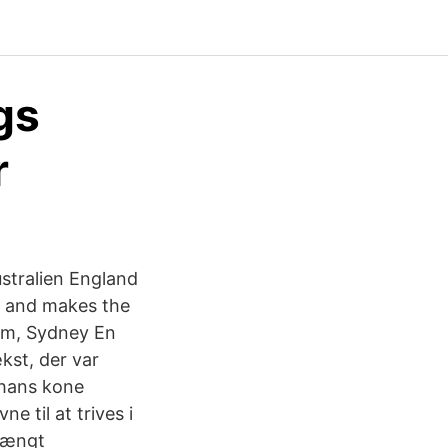
gs
r
stralien England
e and makes the
um, Sydney En
kst, der var
 hans kone
 til at trives i
trængt