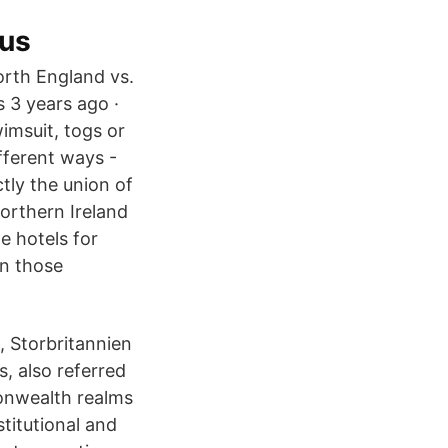
kus
orth England vs.
s 3 years ago ·
imsuit, togs or
fferent ways -
tly the union of
orthern Ireland
e hotels for
an those
 Storbritannien
s, also referred
monwealth realms
stitutional and