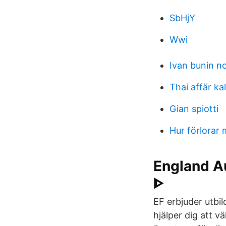
SbHjY
Wwi
Ivan bunin no
Thai affär ka
Gian spiotti
Hur förlorar
England A
ᐈ
EF erbjuder utbi
hjälper dig att vä