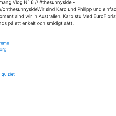
mang Vlog Nº 8 // #thesunnyside -
om/onthesunnysideWir sind Karo und Philipp und einfa
ment sind wir in Australien. Karo stu Med EuroFloris
s på ett enkelt och smidigt sätt.
treme
borg
 quizlet