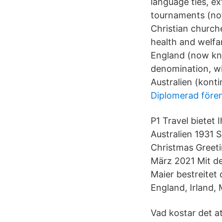
language ties, ex
tournaments (not
Christian church
health and welfar
England (now kno
denomination, wi
Australien (konti
Diplomerad före
P1 Travel bietet 
Australien 1931 S
Christmas Greeti
März 2021 Mit de
Maier bestreitet
England, Irland, 
Vad kostar det att