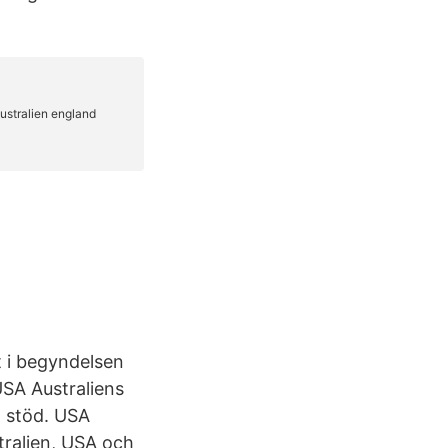
t i begyndelsen
USA Australiens
t stöd. USA
stralien, USA och