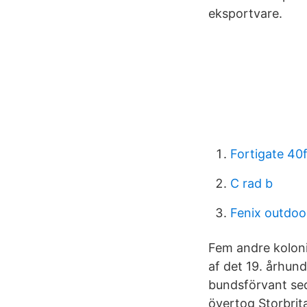
eksportvare.
Fortigate 40
C rad b
Fenix outdoo
Fem andre kolonie
af det 19. århund
bundsförvant seda
övertog Storbrita