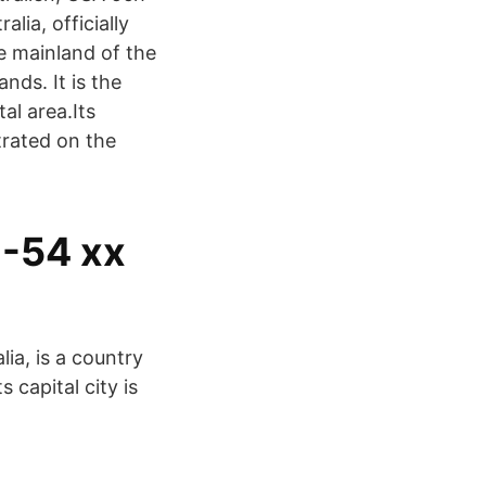
lia, officially
e mainland of the
nds. It is the
al area.Its
trated on the
1-54 xx
ia, is a country
 capital city is