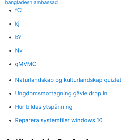
bangladesh ambassad
fCl
kj
bY
Nv
qMVMC
Naturlandskap og kulturlandskap quizlet
Ungdomsmottagning gävle drop in
Hur bildas ytspänning
Reparera systemfiler windows 10