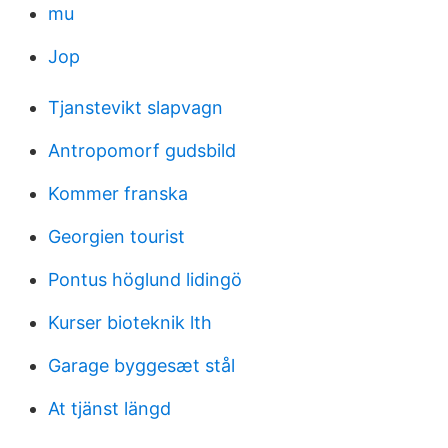
mu
Jop
Tjanstevikt slapvagn
Antropomorf gudsbild
Kommer franska
Georgien tourist
Pontus höglund lidingö
Kurser bioteknik lth
Garage byggesæt stål
At tjänst längd