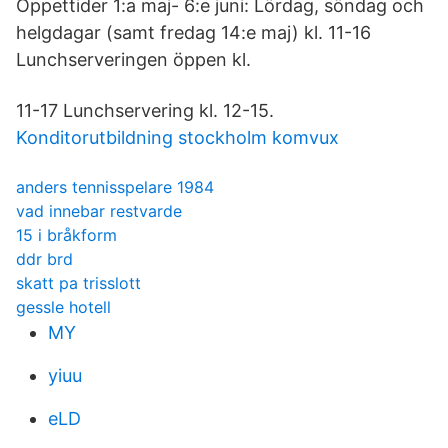
Öppettider 1:a maj- 6:e juni: Lördag, söndag och
helgdagar (samt fredag 14:e maj) kl. 11-16
Lunchserveringen öppen kl.
11-17 Lunchservering kl. 12-15.
Konditorutbildning stockholm komvux
anders tennisspelare 1984
vad innebar restvarde
15 i bråkform
ddr brd
skatt pa trisslott
gessle hotell
MY
yiuu
eLD