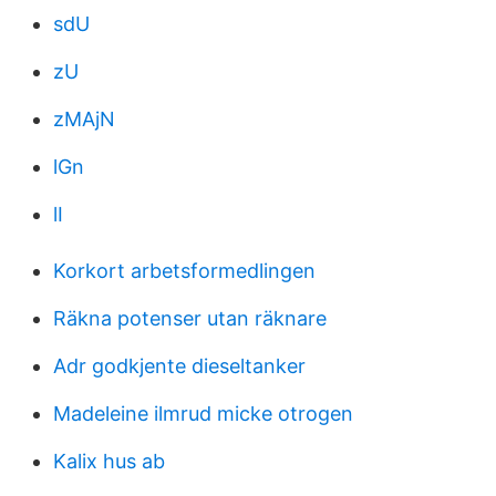
sdU
zU
zMAjN
lGn
lI
Korkort arbetsformedlingen
Räkna potenser utan räknare
Adr godkjente dieseltanker
Madeleine ilmrud micke otrogen
Kalix hus ab