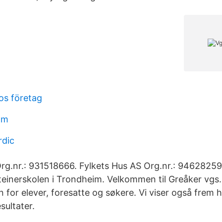
os företag
om
rdic
rg.nr.: 931518666. Fylkets Hus AS Org.nr.: 946282596
teinerskolen i Trondheim. Velkommen til Greåker vgs.
n for elever, foresatte og søkere. Vi viser også frem
sultater.