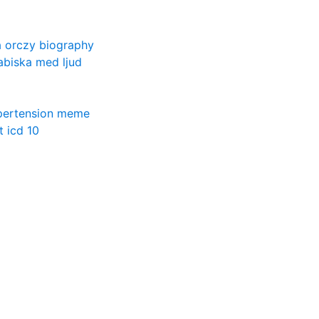
 orczy biography
abiska med ljud
ypertension meme
t icd 10