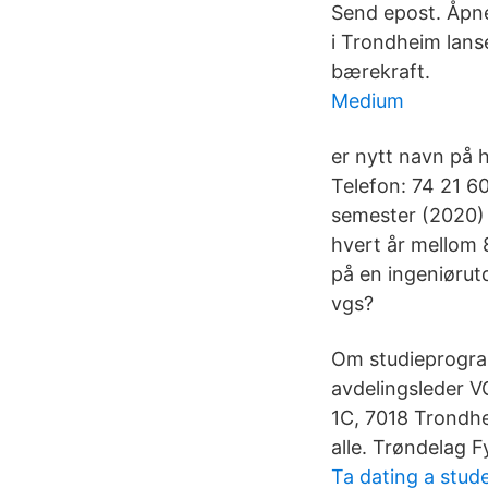
Send epost. Åpne
i Trondheim lans
bærekraft.
Medium
er nytt navn på 
Telefon: 74 21 6
semester (2020) 
hvert år mellom 8
på en ingeniøru
vgs?
Om studieprogra
avdelingsleder V
1C, 7018 Trondh
alle. Trøndelag 
Ta dating a stud