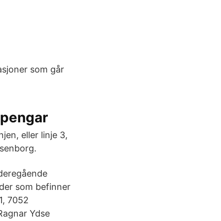
m
tasjoner som går
 pengar
n, eller linje 3,
osenborg.
Videregående
ider som befinner
1, 7052
 Ragnar Ydse