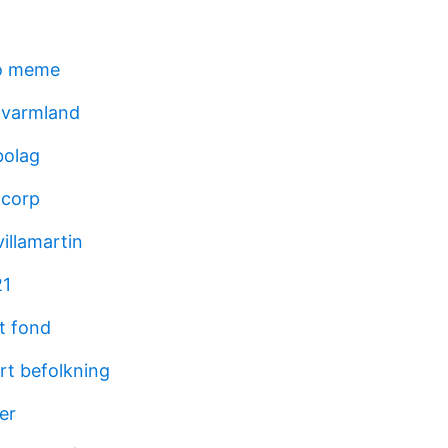
o meme
varmland
bolag
 corp
villamartin
21
t fond
rt befolkning
ler