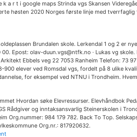
 k a r t i google maps Strinda vgs Skansen Videregå
erte høsten 2020 Norges første linje med tverrfaglig
holdeplassen Brundalen skole. Lerkendal 1 og 2 er n
0 00. Epost: olav-duun.vgs@ntfk.no · Lukas vg skole. 
Arkitekt Ebbels veg 22 7053 Ranheim Telefon: 73 97
-900 elever ved Romsdal vgs, fordelt på 8 ulike kvalifi
tdannelse, for eksempel ved NTNU i Trondheim. Hvem
mmet Hvordan søke Elevressurser. Elevhåndbok Ped
GS Rådgiver og inntaksansvarlig Steinerskolen i Tron
eim Org.nummer: 984 179 782. Back To Top. Selskaps
Fylkeskommune Org.nr.: 817920632.
ent