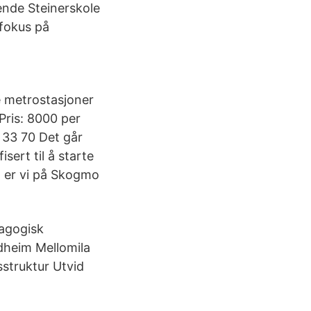
ende Steinerskole
 fokus på
ye metrostasjoner
Pris: 8000 per
 33 70 Det går
sert til å starte
 er vi på Skogmo
agogisk
dheim Mellomila
struktur Utvid