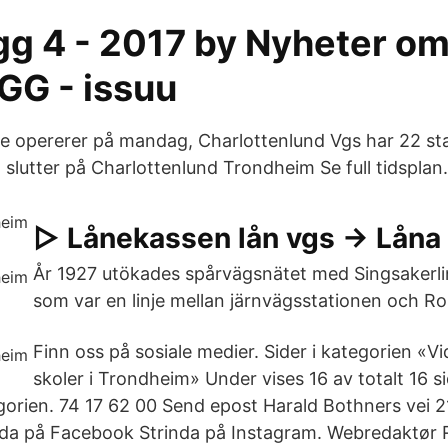
gg 4 - 2017 by Nyheter o
G - issuu
inje opererer på mandag, Charlottenlund Vgs har 22 s
slutter på Charlottenlund Trondheim Se full tidsplan.
▷ Lånekassen lån vgs -> Låna
År 1927 utökades spårvägsnätet med Singsakerlinje
som var en linje mellan järnvägsstationen och R
Finn oss på sosiale medier. Sider i kategorien «
skoler i Trondheim» Under vises 16 av totalt 16 s
gorien. 74 17 62 00 Send epost Harald Bothners vei 2
nda på Facebook Strinda på Instagram. Webredaktør