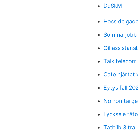
DaSkM
Hoss delgad
Sommarjobb 
Gil assistans
Talk telecom
Cafe hjärtat 
Eytys fall 20
Norron targe
Lycksele täto
Tatbilb 3 trai