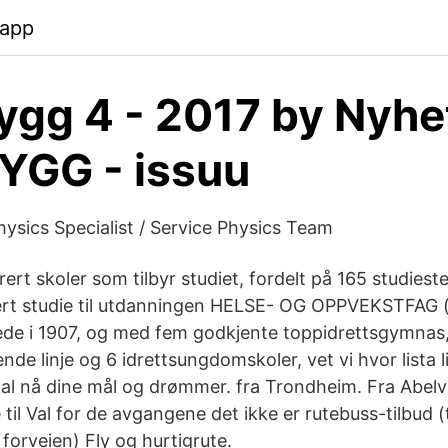
.app
ygg 4 - 2017 by Nyhe
YGG - issuu
ysics Specialist / Service Physics Team
rert skoler som tilbyr studiet, fordelt på 165 studiest
atert studie til utdanningen HELSE- OG OPPVEKSTFAG
erede i 1907, og med fem godkjente toppidrettsgymnas
ende linje og 6 idrettsungdomskoler, vet vi hvor lista
kal nå dine mål og drømmer. fra Trondheim. Fra Abelvæ
e til Val for de avgangene det ikke er rutebuss-tilbud (
i forveien) Fly og hurtigrute.