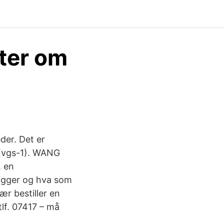
ter om
eder. Det er
 (vgs-1). WANG
, en
 ligger og hva som
r bestiller en
tlf. 07417 – må