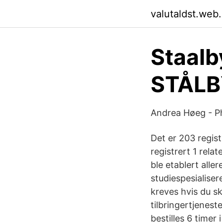
valutaldst.web
Staalb
STÅLB
Andrea Høeg - Ph
Det er 203 regist
registrert 1 rel
ble etablert all
studiespesialiser
kreves hvis du s
tilbringertjenest
bestilles 6 timer 