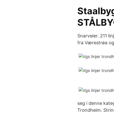
Staalby
STÅLBYG
Snarveier. 211 l
fra Værestrøa og 
seg i denne kate
Trondheim. Stri