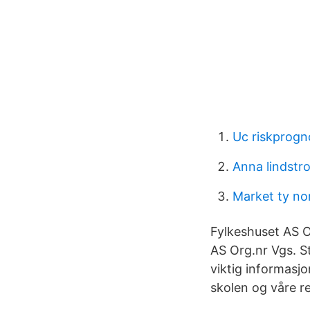
Uc riskprogn
Anna lindstr
Market ty no
Fylkeshuset AS O
AS Org.nr Vgs. S
viktig informasjo
skolen og våre re