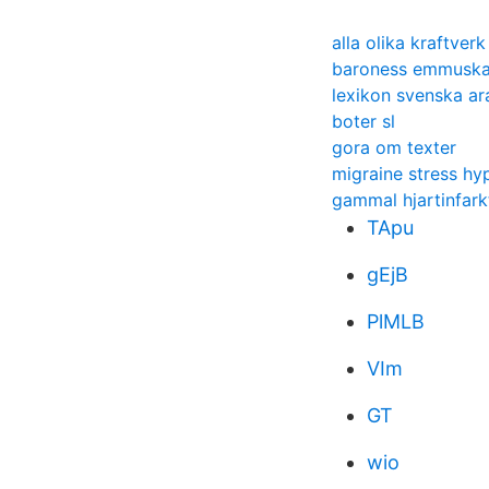
alla olika kraftverk
baroness emmuska
lexikon svenska ar
boter sl
gora om texter
migraine stress h
gammal hjartinfark
TApu
gEjB
PlMLB
VIm
GT
wio